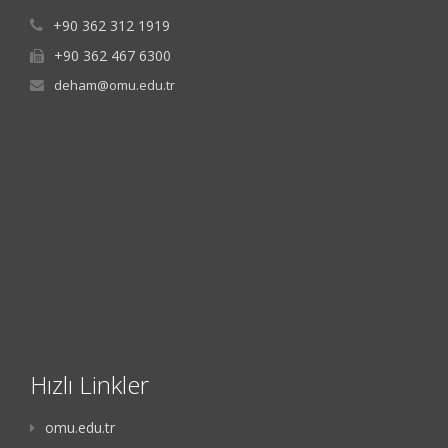
+90 362 312 1919
+90 362 467 6300
deham@omu.edu.tr
Hızlı Linkler
omu.edu.tr