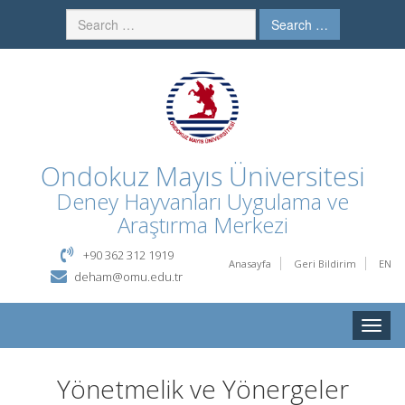
Search …
Ondokuz Mayıs Üniversitesi
Deney Hayvanları Uygulama ve
Araştırma Merkezi
+90 362 312 1919
Anasayfa
Geri Bildirim
EN
deham@omu.edu.tr
Toggle
naviga
Yönetmelik ve Yönergeler