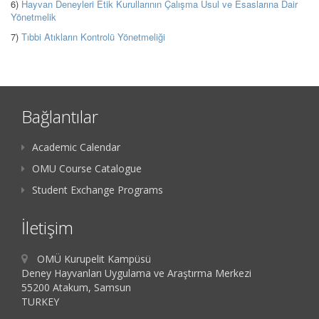
6)
Hayvan Deneyleri Etik Kurullarının Çalışma Usul ve Esaslarına Dair
Yönetmelik
7)
Tıbbi Atıkların Kontrolü Yönetmeliği
Bağlantılar
Academic Calendar
OMU Course Catalogue
Student Exchange Programs
İletişim
OMÜ Kurupelit Kampüsü
Deney Hayvanları Uygulama ve Araştırma Merkezi
55200 Atakum, Samsun
TURKEY