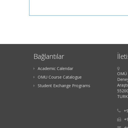
Bağlantılar
İlet
Academic Calendar
OMÜ K
OMU Course Catalogue
Deney
Araşt
Student Exchange Programs
55200
TURK
+9
+
d