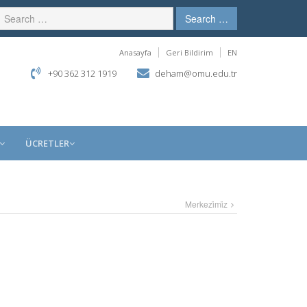
Search …
Anasayfa
Geri Bildirim
EN
+90 362 312 1919
deham@omu.edu.tr
ÜCRETLER
Merkezi̇mi̇z