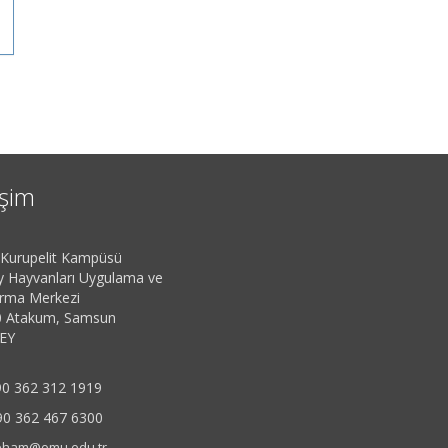
işim
urupelit Kampüsü
 Hayvanları Uygulama ve
ırma Merkezi
 Atakum, Samsun
EY
0 362 312 1919
90 362 467 6300
eham@omu.edu.tr